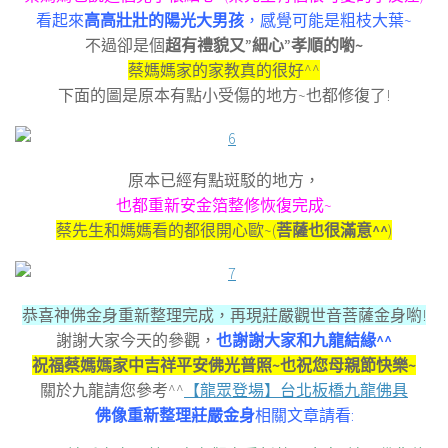
看起來
高高壯壯的陽光大男孩
，感覺可能是粗枝大葉~
不過卻是個
超有禮貌又”細心”孝順的喲~
蔡媽媽家的家教真的很好^^
下面的圖是原本有點小受傷的地方~也都修復了!
原本已經有點斑駁的地方，
也都重新安金箔整修恢復完成~
蔡先生和媽媽看的都很開心歐~(
菩薩也很滿意^^
)
恭喜神佛金身重新整理完成，再現莊嚴觀世音菩薩金身喲!
謝謝大家今天的參觀，
也謝謝大家和九龍結緣^^
祝福蔡媽媽家中吉祥平安佛光普照~也祝您母親節快樂~
關於九龍請您參考^^
【龍眾登場】台北板橋九龍佛具
佛像重新整理莊嚴金身
相關文章請看: