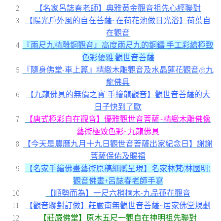
【名家呂誌春老師】典雅黃金觀音祖先心經聯對
【陽光戶外風的自在菩薩~在荷花池做日光浴】荷葉自
在觀音
『兩尺九精雕銅觀音』高度兩尺九的銅鑄 手工彩繪極致
色彩優雅 觀世音菩薩
『隨身佛堂-車上篇』精緻木雕觀音及水晶蓮花觀音@九
龍佛具
【九龍佛具的無價之寶-手繪龍觀音】觀世音菩薩的大
日子快到了歐
【唐式極彩自在觀音】優雅觀世音菩薩~精緻木雕佛像
藝術極致色彩~九龍佛具
【今天是農曆九月十九日觀世音菩薩出家紀念日】謝謝
菩薩保佑及賜福
【名家手繪佛畫藝術原稿細膩呈現】名家林梵(林國明)
觀音佛畫+呂誌春老師手寫
【順勢而為】一尺六梢楠木-九品蓮花觀音
【觀音聯對訂做】莊嚴南無觀世音菩薩~居家佛堂規劃
【莊嚴佛堂】原木五尺一觀自在神明祖先聯對