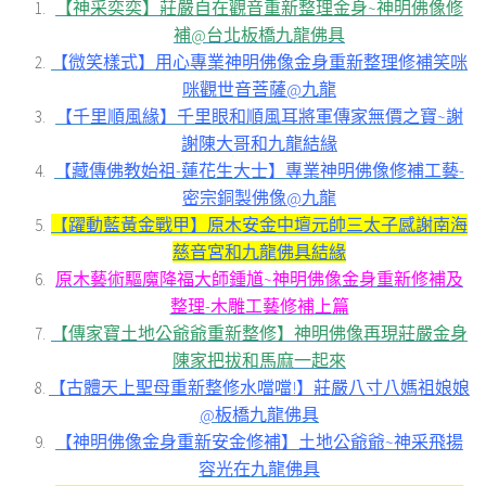
【神采奕奕】莊嚴自在觀音重新整理金身~神明佛像修
補@台北板橋九龍佛具
【微笑樣式】用心專業神明佛像金身重新整理修補笑咪
咪觀世音菩薩@九龍
【千里順風緣】千里眼和順風耳將軍傳家無價之寶~謝
謝陳大哥和九龍結緣
【藏傳佛教始祖-蓮花生大士】專業神明佛像修補工藝-
密宗銅製佛像@九龍
【躍動藍黃金戰甲】原木安金中壇元帥三太子感謝南海
慈音宮和九龍佛具結緣
原木藝術驅魔降福大師鍾馗~神明佛像金身重新修補及
整理-木雕工藝修補上篇
【傳家寶土地公爺爺重新整修】神明佛像再現莊嚴金身
陳家把拔和馬麻一起來
【古體天上聖母重新整修水噹噹!】莊嚴八寸八媽祖娘娘
@板橋九龍佛具
【神明佛像金身重新安金修補】土地公爺爺~神采飛揚
容光在九龍佛具