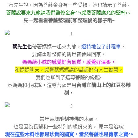
蔡先生說，因為菩薩金身有一些受損，她也請示了菩薩~
菩薩說要來九龍請我們整修金身^^(感恩菩薩應允的聖杯)。
先一起看看菩薩整理前和整理後的樣子喲~
蔡先生也
帶著媽媽一起來九龍，
還特地包了計程車
，
要請重新整修的觀世音菩薩回家，
媽媽給小妹的感覺好有氣質，感覺好溫柔，
和媽媽聊天，感覺蔡媽媽講的話都好有人生智慧。
我們也聊到了這尊菩薩的緣起~
蔡媽媽和小妹說，這尊菩薩是用
台灣宜蘭山上的紅豆杉雕
刻
，
當年這塊雕刻神佛的木頭，
也是因為長輩和一些特別的緣份來的，(原本是治病)
現在這些木料也都是珍貴的國寳，當然菩薩也是傳家之寶^^