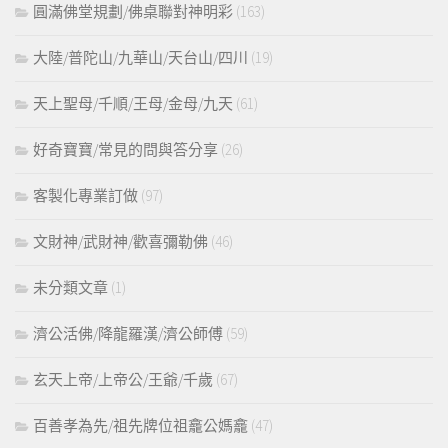
圓滿佛堂規劃/佛桌聯對神明彩
(163)
大陸/普陀山/九華山/天台山/四川
(19)
天上聖母/千順/王母/金母/九天
(61)
好奇寶寶/常見的問與答分享
(26)
客製化專業訂做
(97)
文財神/武財神/歡喜彌勒佛
(46)
未分類文章
(1)
濟公活佛/降龍羅漢/濟公師傅
(59)
玄天上帝/上帝公/王爺/千歲
(67)
百善孝為先/祖先牌位祖龕公媽龕
(47)