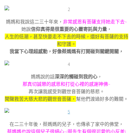
媽媽和我說這二三十年來，
非常感恩有菩薩支持她走下去~
她說
信仰真得是很重要的心靈寄託與力量
，
人生的低潮，甚至快要走不下去的時候，還好有菩薩的支持
和守護。
我當下心理超感動，好像蔡媽媽有打開碰到關鍵開關，
媽媽說的話
深深的觸碰到我的心
，
那真切誠懇的感恩和打從心裡的感謝神佛~
再次讓我感受到觀世音菩薩的慈悲。
聞聲救苦大慈大悲的觀世音菩薩，
幫他們渡過好多的難關。
在二三十年後，蔡媽媽的兒子，也傳承了家中的佛堂，
蔡媽媽也說這個兒子很細心~
(蔡先生有個很可愛的小反差)