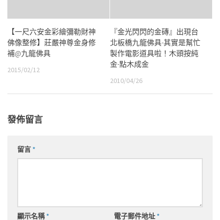
【一尺六安金彩繪彌勒財神
『金光閃閃的金磚』出現台
佛像整修】莊嚴神尊金身修
北板橋九龍佛具-其實是幫忙
補@九龍佛具
製作電影道具啦！木頭按純
金-點木成金
2015/02/12
2010/04/26
發佈留言
留言
*
顯示名稱
*
電子郵件地址
*