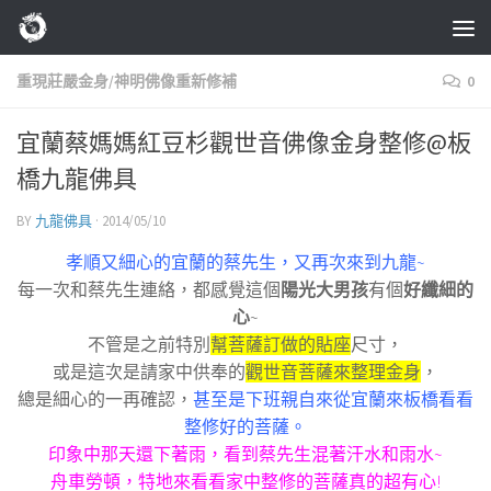
Skip to content
重現莊嚴金身/神明佛像重新修補
0
宜蘭蔡媽媽紅豆杉觀世音佛像金身整修@板
橋九龍佛具
BY
九龍佛具
·
2014/05/10
孝順又細心的宜蘭的蔡先生，又再次來到九龍~
每一次和蔡先生連絡，都感覺這個
陽光大男孩
有個
好纖細的
心
~
不管是之前特別
幫菩薩訂做的貼座
尺寸，
或是這次是請家中供奉的
觀世音菩薩來整理金身
，
總是細心的一再確認，
甚至是下班親自來從宜蘭來板橋看看
整修好的菩薩。
印象中那天還下著雨，看到蔡先生混著汗水和雨水~
舟車勞頓，特地來看看家中整修的菩薩真的超有心!