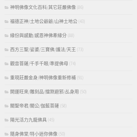
神明佛像文化百科/其它莊嚴佛像
(86)
福德正神/土地公爺爺/山神土地公
(43)
緣份與感動/感恩神佛牽緣分
(88)
西方三聖/娑婆/三寶佛/護法/天王
(73)
觀音菩薩/千手千眼/準提佛母
(74)
重現莊嚴金身/神明佛像重新修補
(91)
開運旺來/雕刻品/擋煞避邪/乩身用
(50)
關聖帝君/關公/伽藍菩薩
(58)
陽光活力九龍佛具
(45)
隨身佛堂/特小迷你佛像
(50)