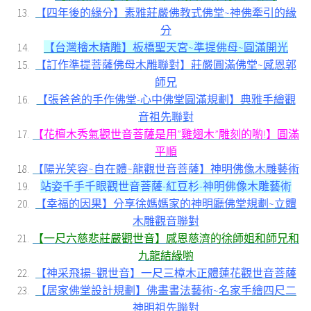
【四年後的緣分】素雅莊嚴佛教式佛堂~神佛牽引的緣
分
【台灣檜木精雕】板橋聖天宮~準提佛母~圓滿開光
【訂作準提菩薩佛母木雕聯對】莊嚴圓滿佛堂~感恩郭
師兄
【張爸爸的手作佛堂-心中佛堂圓滿規劃】典雅手繪觀
音祖先聯對
【花檀木秀氣觀世音菩薩是用”雞翅木”雕刻的喲!】圓滿
平順
【陽光笑容~自在體~龍觀世音菩薩】神明佛像木雕藝術
站姿千手千眼觀世音菩薩-紅豆杉-神明佛像木雕藝術
【幸福的因果】分享徐媽媽家的神明廳佛堂規劃~立體
木雕觀音聯對
【一尺六慈悲莊嚴觀世音】感恩慈濟的徐師姐和師兄和
九龍結緣喲
【神采飛揚~觀世音】一尺三樟木正體蓮花觀世音菩薩
【居家佛堂設計規劃】佛畫書法藝術~名家手繪四尺二
神明祖先聯對