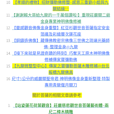
【孝順的禮物】招財彌勒佛修整~感恩三重劉小姐與九
龍結緣^^
【謝謝賴大哥給九龍的一千萬個讚啦!】重現莊嚴關二爺
金身專業神明佛像修補
【靈感觀音佛像金身重整】紅豆杉觀世音菩薩指定安金
箔邊及彩繪層次蓮花座
【銅鑄造佛像】藏傳佛教密宗佛像三世佛之琉璃光藥師
佛~整理金身@九龍
【接下來就是見證奇蹟的時刻】巧奪天工原木神明佛像
修補傳家寶彌勒佛
【九龍微整型中心】傳家之寶彌勒菩薩木雕修補@台北
板橋九龍佛具
尺寸5公分的威嚴關聖帝君-神明佛像金身重新整理-特製
專用青龍偃月關刀
關於菩薩的相關文章請參考:
【站姿蓮花荷葉觀音】莊嚴慈悲觀世音菩薩藝術體~兩
尺二樟木精雕