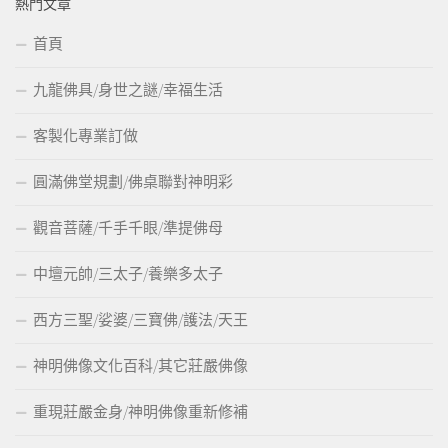
熱門文章
首頁
九龍佛具/身世之謎/幸福生活
客製化專業訂做
圓滿佛堂規劃/佛桌聯對神明彩
觀音菩薩/千手千眼/準提佛母
中壇元帥/三太子/養樂多太子
西方三聖/娑婆/三寶佛/護法/天王
神明佛像文化百科/其它莊嚴佛像
重現莊嚴金身/神明佛像重新修補