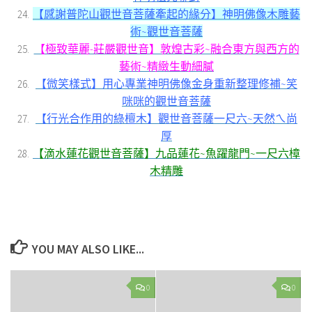
【感謝普陀山觀世音菩薩牽起的緣分】神明佛像木雕藝
術~觀世音菩薩
【極致華麗-莊嚴觀世音】敦煌古彩~融合東方與西方的
藝術~精緻生動細膩
【微笑樣式】用心專業神明佛像金身重新整理修補~笑
咪咪的觀世音菩薩
【行光合作用的綠檀木】觀世音菩薩一尺六~天然ㄟ尚
厚
【滴水蓮花觀世音菩薩】九品蓮花~魚躍龍門~一尺六樟
木精雕
YOU MAY ALSO LIKE...
0
0