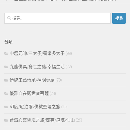
搜
尋
關
鍵
分類
字:
中壇元帥/三太子/養樂多太子
(99)
九龍佛具/身世之謎/幸福生活
(72)
傳統工藝傳承/神明專屬
(79)
優雅自在觀世音菩薩
(24)
印度/尼泊爾/佛教聖境之旅
(29)
台灣心靈聖境之旅/廟寺/道院/仙山
(29)