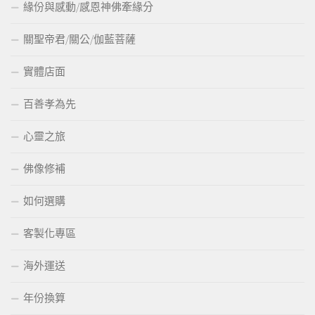
緣份與感動/感恩神佛牽緣分
關聖帝君/關公/伽藍菩薩
實體店面
百善孝為先
心靈之旅
佛像修補
如何選購
客製化專區
海外運送
年份換算