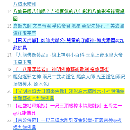
八樟木精雕
八仙是哪八仙呢？吉祥喜氣的八仙彩和八仙彩福祿壽桌
圍
倉頡先師 文昌帝君 孚佑帝君 魁星 至聖先師孔子 美濃彌
濃庄敬字亭
【飛天虎爺】帥帥虎爺公~兒童的守護神~如虎添翼@九
龍佛具
『九龍佛像藝品』-線上神明小百科-玉皇上帝玉皇大帝
玉皇玉帝
『十八羅漢尊者』-神明佛像藝術雕刻-造像藝術
驅鬼逐邪之神-兩尺二武功鍾馗-驅魔大師-鬼王鍾馗(兩尺
頂級樟木_原木色)
【光明遍照大日如來佛像】淡彩原木精雕六寸神明佛像
木雕藝術@九龍佛具
【莊嚴地母娘娘】一尺三頂級樟木精緻雕刻~五母之一
@九龍佛具
【雷公傳奇】一尺三樟木雕刻安金彩繪~正義雷神@板
橋九龍佛具