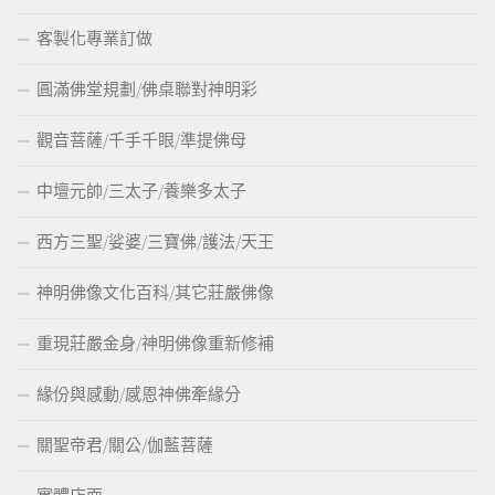
客製化專業訂做
圓滿佛堂規劃/佛桌聯對神明彩
觀音菩薩/千手千眼/準提佛母
中壇元帥/三太子/養樂多太子
西方三聖/娑婆/三寶佛/護法/天王
神明佛像文化百科/其它莊嚴佛像
重現莊嚴金身/神明佛像重新修補
緣份與感動/感恩神佛牽緣分
關聖帝君/關公/伽藍菩薩