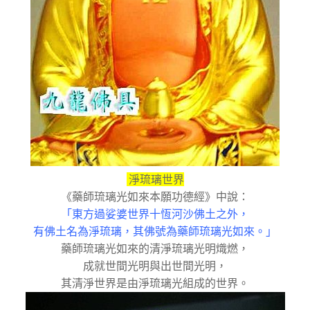
淨琉璃世界
《藥師琉璃光如來本願功德經》中說：
「東方過娑婆世界十恆河沙佛土之外，
有佛土名為淨琉璃，其佛號為藥師琉璃光如來。」
藥師琉璃光如來的清淨琉璃光明熾燃，
成就世間光明與出世間光明，
其清淨世界是由淨琉璃光組成的世界。