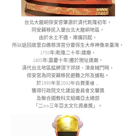
台北大龍峒保安宮肇源於清代乾隆初年，
同安籍移民入墾台北大龍峒地區，
由於水土不適，瘴癘四起，
所以返回故里白礁慈濟宮分靈保生大帝神像來臺灣，
1755年(乾隆二十年)建廟，
1805年(嘉慶十年)遷於現址建廟，
清代台北地區艋舺頂下郊拼、漳泉械鬥時，
保安宮為同安籍移民避難之所及據點。
於
1995年至2002年自費重修，
獲得行政院文化建設委員會文馨獎
及聯合國教科文組織亞太總部
「二○○三年亞太文化資產獎」。