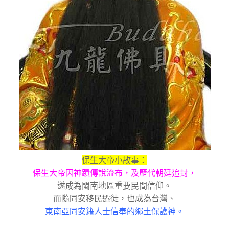
保生大帝小故事：
保生大帝因神蹟傳說流布，及歷代朝廷追封，
遂成為閩南地區重要民間信仰。
而隨同安移民遷徙，也成為台灣、
東南亞同安籍人士信奉的鄉土保護神。