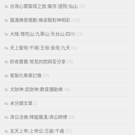
台灣心靈聖境之旅/廟寺/道院/仙山
(29)
圓滿佛堂規劃/佛桌聯對神明彩
(163)
大陸/普陀山/九華山/天台山/四川
(19)
天上聖母/千順/王母/金母/九天
(61)
好奇寶寶/常見的問與答分享
(26)
客製化專業訂做
(97)
文財神/武財神/歡喜彌勒佛
(46)
未分類文章
(1)
濟公活佛/降龍羅漢/濟公師傅
(59)
玄天上帝/上帝公/王爺/千歲
(67)