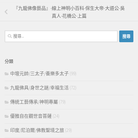
『九龍佛像藝品』-線上神明小百科-保生大帝-大道公-吳
真人-花橋公-上篇
搜
尋
關
鍵
分類
字:
中壇元帥/三太子/養樂多太子
(99)
九龍佛具/身世之謎/幸福生活
(72)
傳統工藝傳承/神明專屬
(79)
優雅自在觀世音菩薩
(24)
印度/尼泊爾/佛教聖境之旅
(29)