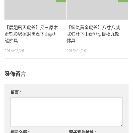
【展翅飛天虎爺】尺三原木
【靈氣黃金虎爺】八寸八威
雕刻彩繪招財黑虎下山@九
武強壯下山虎爺@板橋九龍
龍佛具
佛具
2014/08/26
2015/04/10
發佈留言
留言
*
顯示名稱
*
電子郵件地址
*