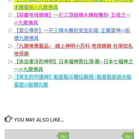
木雕藝術@九龍佛具
【莊嚴地母娘娘】一尺三頂級樟木精緻雕刻~五母之一
@九龍佛具
【雷公傳奇】一尺三樟木雕刻安金彩繪~正義雷神@板
橋九龍佛具
『九龍佛像藝品』-線上神明小百科-地母娘娘-台灣知名
地母廟
【來自東洋的神明】日本福神惠比須(壽)~日本七福神之
一@九龍佛具
【考生的守護神】魁星點斗獨佔鰲頭 ~魁星魁星爺大魁
星君@板橋九龍
YOU MAY ALSO LIKE...
0
0