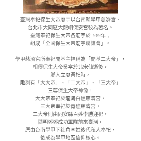
臺灣奉祀保生大帝廟宇以台南縣學甲慈濟宮、
台北市大同區大龍峒保安宮較為著名。
臺灣奉祀保生大帝各廟宇於
1989年，
組成「全國保生大帝廟宇聯誼會」。
學甲慈濟宮所奉祀開基主神稱為「開基二大帝」，
相傳保生大帝吳夲於北宋仙逝後，
鄉人立廟祭祀時，
雕刻有「大大帝」、「二大帝」、「三大帝」
三尊保生大帝神像，
大大帝奉祀於龍海白礁慈濟宮，
三大帝奉祀於青礁慈濟宮，
二大帝則由同安縣百姓李勝迎祀，
隨明鄭鄭成功軍隊前來臺灣，
原由台南學甲下社角李姓後代私人奉祀，
後成為學甲地區信仰核心。