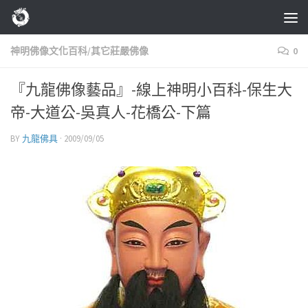
Skip to content
神明佛像文化百科/其它莊嚴佛像
0
『九龍佛像藝品』-線上神明小百科-保生大
帝-大道公-吳真人-花橋公-下篇
BY
九龍佛具
·
2009/09/05