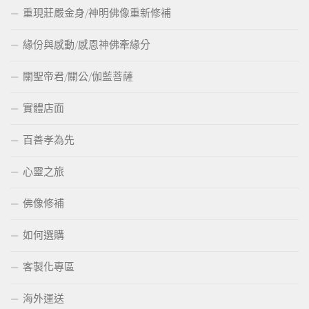
重現莊嚴金身/神明佛像重新修補
緣份與感動/感恩神佛牽緣分
關聖帝君/關公/伽藍菩薩
實體店面
百善孝為先
心靈之旅
佛像修補
如何選購
客製化專區
海外運送