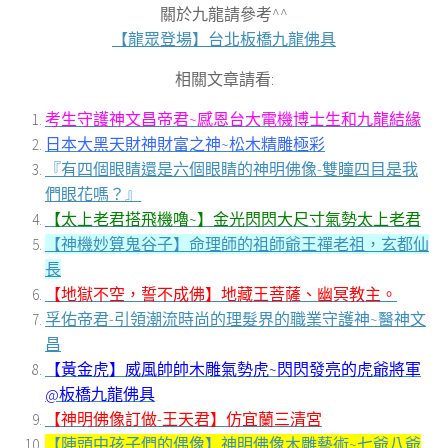
關於九龍請參考^^
【龍眾登場】台北板橋九龍佛具
相關文章請看:
考生守護神文昌帝君~感恩台大電機博士生和九龍結緣
日本大黑天財神財富之神~松木精雕極彩
『有四個眼睛還是六個眼睛的神明佛像-雙瞳四目是我
們眼花嗎？』
【太上老君搭飛機嚕~】金光閃閃大尺寸氣勢太上老君
【神機妙算鬼谷子】命理師的祖師爺王禪老祖，玄都仙
長
【地獄不空，誓不成佛】地藏王菩薩、幽冥教主。
孚佑帝君-引領潮流時尚的理髮界的職業守護神~醫神文
昌
【黃金虎】威風帥帥木雕氣勢虎~閃閃發亮的虎爺將軍
@板橋九龍佛具
【神明佛像訂做-王天君】仿宜蘭三清宮
【陣頭中孩子們的偶像】神明佛像木雕藝術~七爺八爺