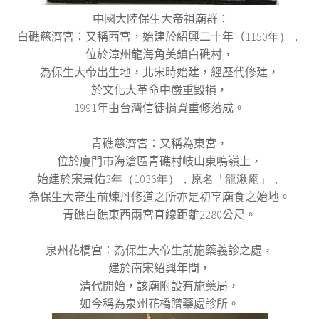
中國大陸保生大帝祖廟群：
白礁慈濟宮：又稱西宮，始建於紹興二十年（
1150年），
位於漳州龍海角美鎮白礁村，
為保生大帝出生地，北宋時始建，經歷代修建，
於文化大革命中嚴重毀損，
1991年由台灣信徒捐資重修落成。
青礁慈濟宮：又稱為東宮，
位於廈門市海滄區青礁村岐山東鳴嶺上，
始建於宋景佑
3年（1036年），原名「龍湫庵」，
為保生大帝生前煉丹修道之所亦是初享廟食之始地。
青礁白礁東西兩宮直線距離2280公尺。
泉州花橋宮：為保生大帝生前施藥義診之處，
建於南宋紹興年間，
清代開始，該廟附設有施藥局，
如今稱為泉州花橋贈藥處診所。