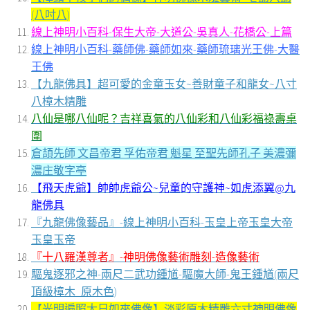
(八吋八)
線上神明小百科-保生大帝-大道公-吳真人-花橋公-上篇
線上神明小百科-藥師佛-藥師如來-藥師琉璃光王佛-大醫
王佛
【九龍佛具】超可愛的金童玉女~善財童子和龍女~八寸
八樟木精雕
八仙是哪八仙呢？吉祥喜氣的八仙彩和八仙彩福祿壽桌
圍
倉頡先師 文昌帝君 孚佑帝君 魁星 至聖先師孔子 美濃彌
濃庄敬字亭
【飛天虎爺】帥帥虎爺公~兒童的守護神~如虎添翼@九
龍佛具
『九龍佛像藝品』-線上神明小百科-玉皇上帝玉皇大帝
玉皇玉帝
『十八羅漢尊者』-神明佛像藝術雕刻-造像藝術
驅鬼逐邪之神-兩尺二武功鍾馗-驅魔大師-鬼王鍾馗(兩尺
頂級樟木_原木色)
【光明遍照大日如來佛像】淡彩原木精雕六寸神明佛像