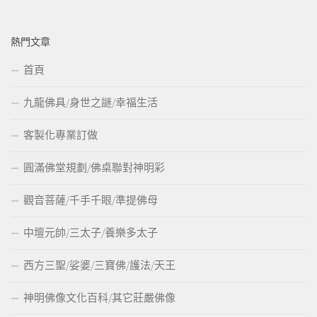
熱門文章
首頁
九龍佛具/身世之謎/幸福生活
客製化專業訂做
圓滿佛堂規劃/佛桌聯對神明彩
觀音菩薩/千手千眼/準提佛母
中壇元帥/三太子/養樂多太子
西方三聖/娑婆/三寶佛/護法/天王
神明佛像文化百科/其它莊嚴佛像