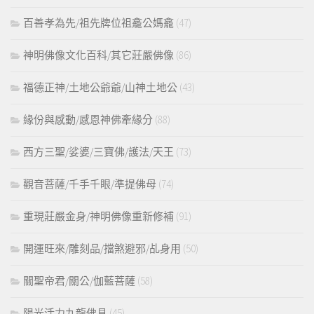
百善孝為先/祖先牌位祖龕公媽龕
(47)
神明佛像文化百科/其它莊嚴佛像
(86)
福德正神/土地公爺爺/山神土地公
(43)
緣份與感動/感恩神佛牽緣分
(88)
西方三聖/娑婆/三寶佛/護法/天王
(73)
觀音菩薩/千手千眼/準提佛母
(74)
重現莊嚴金身/神明佛像重新修補
(91)
開運旺來/雕刻品/擋煞避邪/乩身用
(50)
關聖帝君/關公/伽藍菩薩
(58)
陽光活力九龍佛具
(45)