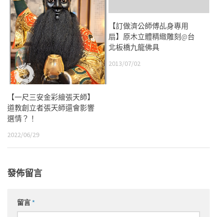
【訂做濟公師傅乩身專用
扇】原木立體精緻雕刻@台
北板橋九龍佛具
2013/07/02
【一尺三安金彩繪張天師】
道教創立者張天師還會影響
選情？！
2022/06/29
發佈留言
留言
*