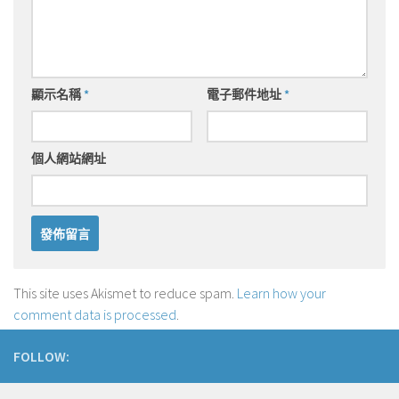
顯示名稱
*
電子郵件地址
*
個人網站網址
This site uses Akismet to reduce spam.
Learn how your
comment data is processed
.
FOLLOW: