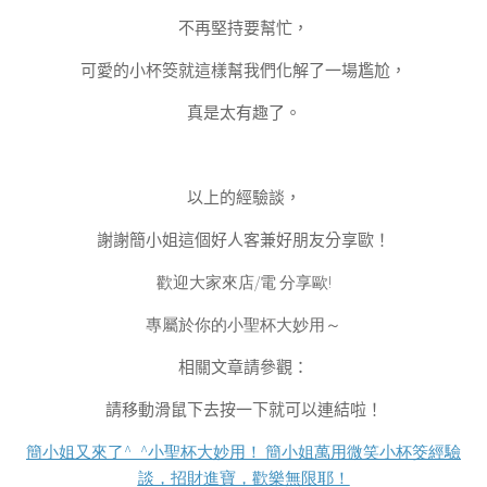
不再堅持要幫忙，
可愛的小杯筊就這樣幫我們化解了一場尷尬，
真是太有趣了。
以上的經驗談，
謝謝簡小姐這個好人客兼好朋友分享歐！
歡迎大家來店/電 分享歐!
專屬於你的小聖杯大妙用～
相關文章請參觀：
請移動滑鼠下去按一下就可以連結啦！
簡小姐又來了
^_^
小聖杯大妙用！
簡小姐萬用微笑小杯筊經驗
談，招財進寶，歡樂無限耶！