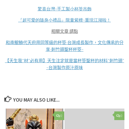
驚喜台灣
–
手工製小杯筊吊飾
『超可愛的隨身小禮品』限量紫檀
~
重現江湖啦！
相關文章 請點
和南鯤鯓代天府用同等級的杯筊-台灣成長製作，文化傳承的分
享-刺竹頭聖杯杯筊~
【天生我”材”必有用】天生注定就是當杯筊聖杯的材料”刺竹頭”
~台灣製作原汁原味
YOU MAY ALSO LIKE...
0
0