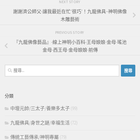
NEXT STORY
謝謝濟公師父-讓我最近在忙’很巧’！九龍佛具~神明佛像
木雕藝術
PREVIOUS STORY
『九龍佛像藝品』-線上神明小百科-王母娘娘-金母-瑤池
金母-西王母-金母娘娘-前傳
搜
尋
關
鍵
分類
字:
中壇元帥/三太子/養樂多太子
(99)
九龍佛具/身世之謎/幸福生活
(72)
傳統工藝傳承/神明專屬
(79)