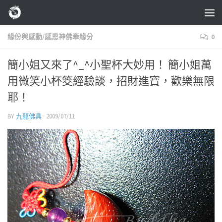
Skip to content
緣份與感動/感恩神佛牽緣分
0
簡小姐又來了^_^小聖杯大妙用！ 簡小姐萬
用微笑小杯筊經驗談，招財進寶，歡樂無限
耶！
BY
九龍佛具
·
2009/07/11