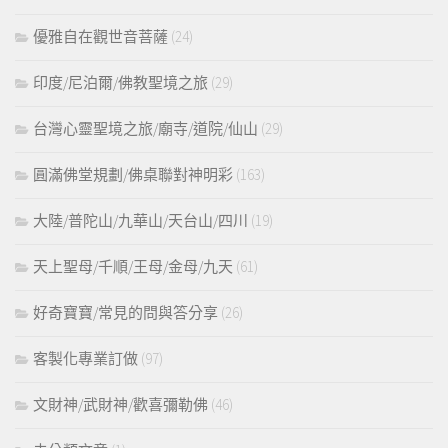
優雅自在觀世音菩薩
(24)
印度/尼泊爾/佛教聖境之旅
(29)
台灣心靈聖境之旅/廟寺/道院/仙山
(29)
圓滿佛堂規劃/佛桌聯對神明彩
(163)
大陸/普陀山/九華山/天台山/四川
(19)
天上聖母/千順/王母/金母/九天
(61)
好奇寶寶/常見的問與答分享
(26)
客製化專業訂做
(97)
文財神/武財神/歡喜彌勒佛
(46)