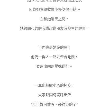
因為她覺得歡樂小杯筊很不錯～
在和她聊天之間，
她很開心的跟我講起送朋友時發生的趣事。
下面這是她說的歐！
他們一群人一起去聚會吃飯，
要幫出國的學妹送行。
一拿出精緻小巧的杯筊，
大家都同時驚呼出聲
“哇！好可愛喔，那裡買的？”