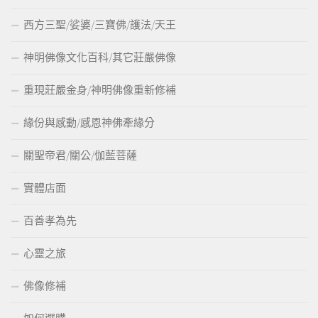
西方三聖/娑婆/三寶佛/護法/天王
神明佛像文化百科/其它莊嚴佛像
重現莊嚴金身/神明佛像重新修補
緣份與感動/感恩神佛牽緣分
關聖帝君/關公/伽藍菩薩
實體店面
百善孝為先
心靈之旅
佛像修補