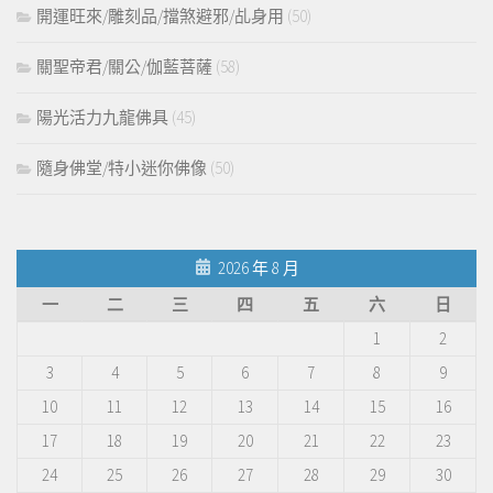
開運旺來/雕刻品/擋煞避邪/乩身用
(50)
關聖帝君/關公/伽藍菩薩
(58)
陽光活力九龍佛具
(45)
隨身佛堂/特小迷你佛像
(50)
2026 年 8 月
一
二
三
四
五
六
日
1
2
3
4
5
6
7
8
9
10
11
12
13
14
15
16
17
18
19
20
21
22
23
24
25
26
27
28
29
30