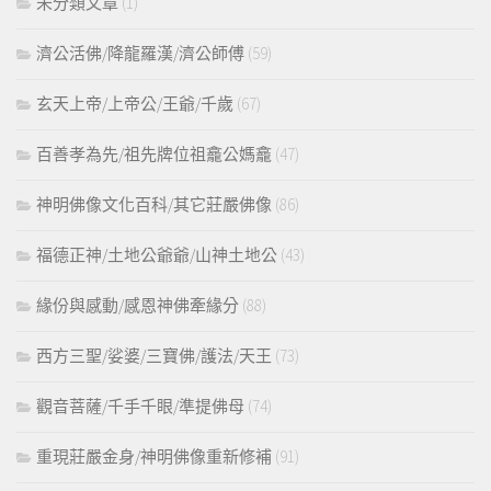
未分類文章
(1)
濟公活佛/降龍羅漢/濟公師傅
(59)
玄天上帝/上帝公/王爺/千歲
(67)
百善孝為先/祖先牌位祖龕公媽龕
(47)
神明佛像文化百科/其它莊嚴佛像
(86)
福德正神/土地公爺爺/山神土地公
(43)
緣份與感動/感恩神佛牽緣分
(88)
西方三聖/娑婆/三寶佛/護法/天王
(73)
觀音菩薩/千手千眼/準提佛母
(74)
重現莊嚴金身/神明佛像重新修補
(91)