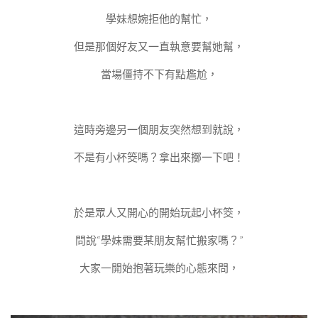
學妹想婉拒他的幫忙，
但是那個好友又一直執意要幫她幫，
當場僵持不下有點尷尬，
這時旁邊另一個朋友突然想到就說，
不是有小杯筊嗎？拿出來擲一下吧！
於是眾人又開心的開始玩起小杯筊，
問說“學妹需要某朋友幫忙搬家嗎？”
大家一開始抱著玩樂的心態來問，