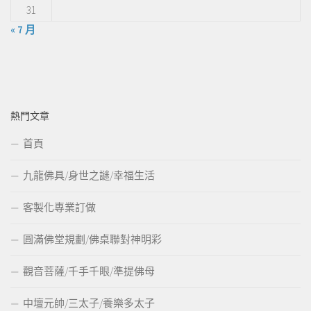
31
« 7 月
熱門文章
首頁
九龍佛具/身世之謎/幸福生活
客製化專業訂做
圓滿佛堂規劃/佛桌聯對神明彩
觀音菩薩/千手千眼/準提佛母
中壇元帥/三太子/養樂多太子