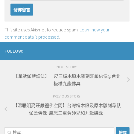
This site uses Akismet to reduce spam.
Learn how your
comment data is processed
.
FOLLOW:
NEXT STORY
【韋馱伽藍護法】一尺三樟木原木雕刻莊嚴佛像@台北
板橋九龍佛具
PREVIOUS STORY
【溫暖明亮莊嚴禮佛空間】台灣檜木燈及原木雕刻韋馱
伽藍佛像~感恩三重黃師兄和九龍結緣~
搜