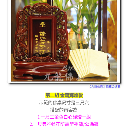
第二組 金碧輝煌款
示範的佛桌尺寸是三尺六
搭配的內容為:
1.一尺三金色白心經燈一組
2.一尺典雅蓮花防震型祖龕/公媽龕