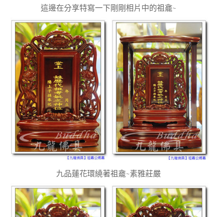
這邊在分享特寫一下剛剛相片中的祖龕~
九品蓮花環繞著祖龕~素雅莊嚴