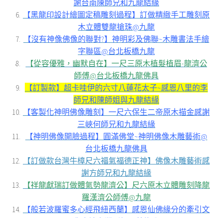
謝台南陳師兄和九龍結緣
【黑龍印設計繪圖定稿雕刻過程】訂做精緻手工雕刻原
木立體雙龍搶珠@九龍
【沒有神像佛像的聯對?】神明彩及佛聯~木雕書法手繪
字聯區@台北板橋九龍
【從容優雅，幽默自在】一尺三原木植髮植眉-龍濟公
師傅@台北板橋九龍佛具
【訂製款】超卡哇伊的六寸八蓮花太子~感恩八里的李
師兄和陳師姐與九龍結緣
【客製化神明佛像雕刻】一尺六保生二帝原木描金感謝
三峽何師兄和九龍結緣
【神明佛像開臉過程】圓滿佛堂~神明佛像木雕藝術@
台北板橋九龍佛具
【訂做款台灣牛樟尺六福氣福德正神】佛像木雕藝術感
謝方師兄和九龍結緣
【祥龍獻瑞訂做體氣勢龍濟公】尺六原木立體雕刻降龍
羅漢濟公師傅@九龍
【般若波羅蜜多心經飛紐西蘭】感恩仙佛緣分的牽引文