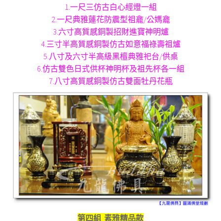
1.一尺三仿古白心經燈一組
2.一尺典雅蓮花防震型祖龕/公媽龕
3.六寸高質感銅製招財進寶神明爐
4.三寸半高質感銅製仿古如意福祿壽祖爐
5.八寸及六寸半高級黑檀典雅祀台/供桌
6.仿古雙色日式供杯神明杯及祖先杯各一組
7.八寸高質感銅製仿古雙面牡丹花瓶
第四組 素雅精品款