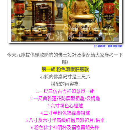
今天九龍提供幾款簡約的佛桌設計及搭配給大家參考一下
囉!
第一組 粉色溫暖莊嚴款
示範的佛桌尺寸是三尺六
搭配的內容為:
1.一尺三仿古吉祥如意燈一組
2.一尺典雅蓮花防震型祖龕/公媽龕
3.六寸粉色心經爐
4.三寸半粉色福祿壽祖爐
5.八寸及六寸半高級紅檀典雅祀台/供桌
6.粉色佛字神明杯及福祿壽組先杯