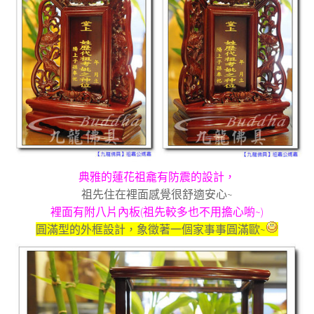
典雅的蓮花祖龕有防震的設計，
祖先住在裡面感覺很舒適安心~
裡面有附八片內板(祖先較多也不用擔心喲~)
圓滿型的外框設計，象徵著一個家事事圓滿歐~