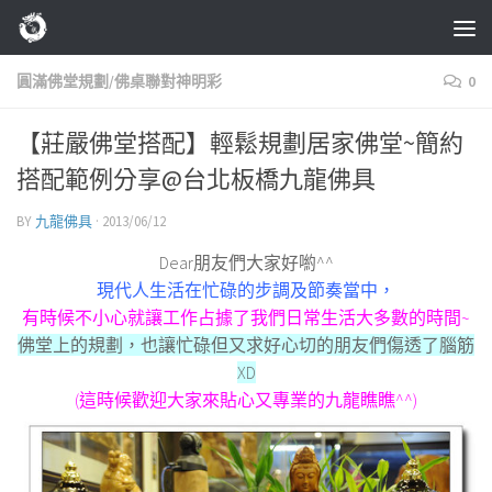
Skip to content
圓滿佛堂規劃/佛桌聯對神明彩
0
【莊嚴佛堂搭配】輕鬆規劃居家佛堂~簡約
搭配範例分享@台北板橋九龍佛具
BY
九龍佛具
·
2013/06/12
Dear朋友們大家好喲^^
現代人生活在忙碌的步調及節奏當中，
有時候不小心就讓工作占據了我們日常生活大多數的時間~
佛堂上的規劃，也讓忙碌但又求好心切的朋友們傷透了腦筋
XD
(這時候歡迎大家來貼心又專業的九龍瞧瞧^^)