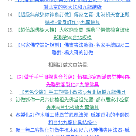
謝北京的鄭大姊和九龍結緣
【超級無敵迷你神龕訂做】傳家之寶~北港朝天宮正殿
媽祖~量身訂作@九龍佛具
【超值組佛櫥大推】大收納空間~經典平價佛櫥含玻璃
彩聯對@台北板橋
【居家佛堂設計規劃】佛畫書法藝術~名家手繪四尺二
聯對~楊大哥的訂做
相關訂做文章請看:
【訂做千手千眼觀世音菩薩】惜福邱家圓滿佛堂神明祖
先聯對客製化@九龍佛具
【黑色令旗】手工旗幟小改款@台北板橋九龍佛具
訂做迷你一尺六佛櫥祖先佛堂祖先廳~都市居家小空間
專用@台北板橋九龍佛具
客製化訂作木雕工藝鳳首鳳凰法繩~感謝香港的李師姊
和台北九龍佛具結緣^^
獨一無二客製化訂做牛樟木兩尺六八神佛專用法器~感