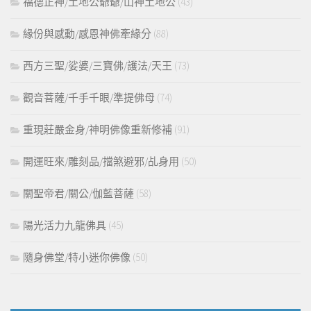
福德正神/土地公爺爺/山神土地公
(43)
緣份與感動/感恩神佛牽緣分
(88)
西方三聖/娑婆/三寶佛/護法/天王
(73)
觀音菩薩/千手千眼/準提佛母
(74)
重現莊嚴金身/神明佛像重新修補
(91)
開運旺來/雕刻品/擋煞避邪/乩身用
(50)
關聖帝君/關公/伽藍菩薩
(58)
陽光活力九龍佛具
(45)
隨身佛堂/特小迷你佛像
(50)