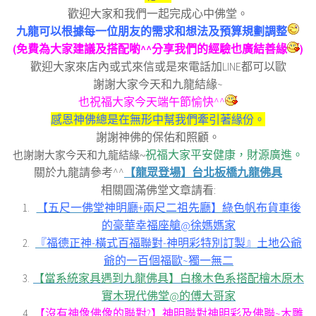
歡迎大家和我們一起完成心中佛堂。
九龍可以根據每一位朋友的需求和想法及預算規劃調整
(免費為大家建議及搭配喲^^分享我們的經驗也廣結善緣
)
歡迎大家來店內或式來信或是來電話加LINE都可以歐
謝謝大家今天和九龍結緣~
也祝福大家今天端午節愉快^^
感恩神佛總是在無形中幫我們牽引著緣份。
謝謝神佛的保佑和照顧。
祝福大家平安健康，財源廣進。
也謝謝大家今天和九龍結緣~
關於九龍請參考^^
【龍眾登場】台北板橋九龍佛具
相關圓滿佛堂文章請看:
【五尺一佛堂神明廳+兩尺二祖先廳】綠色帆布貨車後
的豪華幸福座艙@徐媽媽家
『福德正神-橫式百福聯對-神明彩特別訂製』土地公爺
爺的一百個福歐~獨一無二
【當系統家具遇到九龍佛具】白橡木色系搭配檜木原木
實木現代佛堂@的傅大哥家
【沒有神像佛像的聯對?】神明聯對神明彩及佛聯~木雕