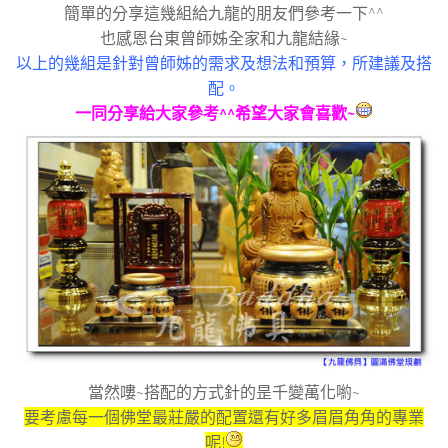
簡單的分享這幾組給九龍的朋友們參考一下^^
也感恩台東曾師姊全家和九龍結緣~
以上的幾組是針對曾師姊的需求及想法和預算，所建議及搭
配。
一同分享給大家參考^^希望大家會喜歡~
當然嘍~搭配的方式針的昰千變萬化喲~
要考慮每一個佛堂最莊嚴的配置還有好多眉眉角角的專業
呢!