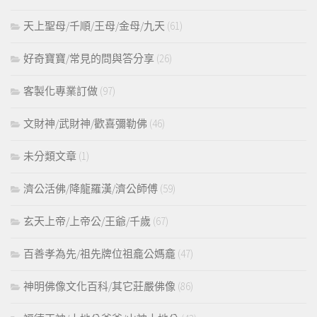
天上聖母/千順/王母/金母/九天
(61)
好奇寶寶/常見的問與答分享
(26)
客製化專業訂做
(97)
文財神/武財神/歡喜彌勒佛
(46)
未分類文章
(1)
濟公活佛/降龍羅漢/濟公師傅
(59)
玄天上帝/上帝公/王爺/千歲
(67)
百善孝為先/祖先牌位祖龕公媽龕
(47)
神明佛像文化百科/其它莊嚴佛像
(86)