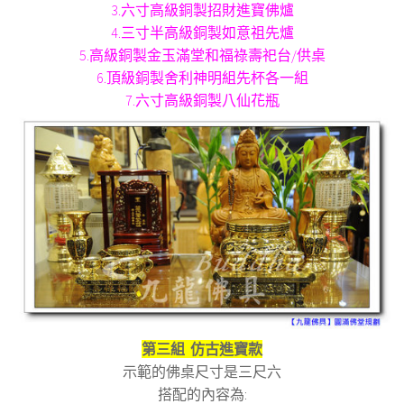
3.六寸高級銅製招財進寶佛爐
4.三寸半高級銅製如意祖先爐
5.高級銅製金玉滿堂和福祿壽祀台/供桌
6.頂級銅製舍利神明組先杯各一組
7.六寸高級銅製八仙花瓶
第三組 仿古進寶款
示範的佛桌尺寸是三尺六
搭配的內容為: