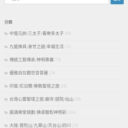
尋
關
鍵
分類
字:
中壇元帥/三太子/養樂多太子
(99)
九龍佛具/身世之謎/幸福生活
(72)
傳統工藝傳承/神明專屬
(79)
優雅自在觀世音菩薩
(24)
印度/尼泊爾/佛教聖境之旅
(29)
台灣心靈聖境之旅/廟寺/道院/仙山
(29)
圓滿佛堂規劃/佛桌聯對神明彩
(163)
大陸/普陀山/九華山/天台山/四川
(19)