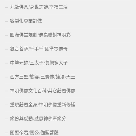
九龍佛具/身世之謎/幸福生活
客製化專業訂做
圓滿佛堂規劃/佛桌聯對神明彩
觀音菩薩/千手千眼/準提佛母
中壇元帥/三太子/養樂多太子
西方三聖/娑婆/三寶佛/護法/天王
神明佛像文化百科/其它莊嚴佛像
重現莊嚴金身/神明佛像重新修補
緣份與感動/感恩神佛牽緣分
關聖帝君/關公/伽藍菩薩