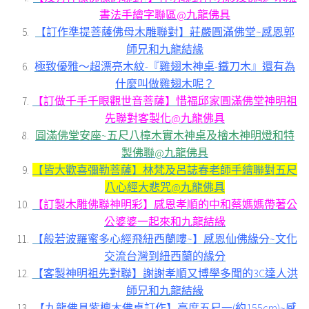
書法手繪字聯區@九龍佛具
【訂作準提菩薩佛母木雕聯對】莊嚴圓滿佛堂~感恩郭
師兄和九龍結緣
極致優雅～超漂亮木紋-『雞翅木神桌-鐵刀木』還有為
什麼叫做雞翅木呢？
【訂做千手千眼觀世音菩薩】惜福邱家圓滿佛堂神明祖
先聯對客製化@九龍佛具
圓滿佛堂安座~五尺八樟木實木神桌及檜木神明燈和特
製佛聯@九龍佛具
【皆大歡喜彌勒菩薩】林梵及呂誌春老師手繪聯對五尺
八心經大悲咒@九龍佛具
【訂製木雕佛聯神明彩】感恩孝順的中和蔡媽媽帶著公
公婆婆一起來和九龍結緣
【般若波羅蜜多心經飛紐西蘭嘍~】感恩仙佛緣分~文化
交流台灣到紐西蘭的緣分
【客製神明祖先對聯】謝謝孝順又博學多聞的3C達人洪
師兄和九龍結緣
【九龍佛具紫檀木佛桌訂作】高度五尺一(約155cm)~感