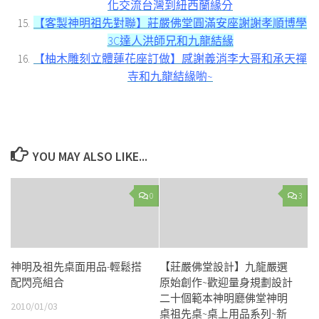
化交流台灣到紐西蘭緣分
【客製神明祖先對聯】莊嚴佛堂圓滿安座謝謝孝順博學
3C達人洪師兄和九龍結緣
【柚木雕刻立體蓮花座訂做】感謝義消李大哥和承天禪
寺和九龍結緣喲~
YOU MAY ALSO LIKE...
0
3
神明及祖先桌面用品-輕鬆搭
【莊嚴佛堂設計】九龍嚴選
配閃亮組合
原始創作~歡迎量身規劃設計
二十個範本神明廳佛堂神明
2010/01/03
桌祖先桌~桌上用品系列~新