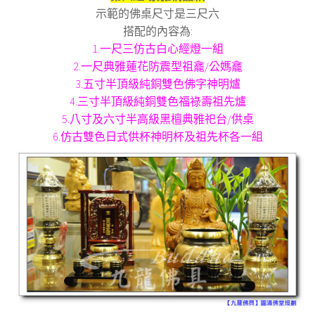
示範的佛桌尺寸是三尺六
搭配的內容為:
1.一尺三仿古白心經燈一組
2.一尺典雅蓮花防震型祖龕/公媽龕
3.五寸半頂級純銅雙色佛字神明爐
4.三寸半頂級純銅雙色福祿壽祖先爐
5.八寸及六寸半高級黑檀典雅祀台/供桌
6.仿古雙色日式供杯神明杯及祖先杯各一組