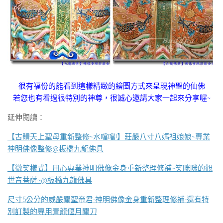
很有福份的能看到這樣精緻的繪圖方式來呈現神聖的仙佛
若您也有看過很特別的神尊，很誠心邀請大家一起來分享喔~
延伸閱讀：
【古體天上聖母重新整修~水噹噹!】莊嚴八寸八媽祖娘娘~專業
神明佛像整修@板橋九龍佛具
【微笑樣式】用心專業神明佛像金身重新整理修補~笑咪咪的觀
世音菩薩~@板橋九龍佛具
尺寸5公分的威嚴關聖帝君-神明佛像金身重新整理修補-還有特
別訂製的專用青龍偃月關刀