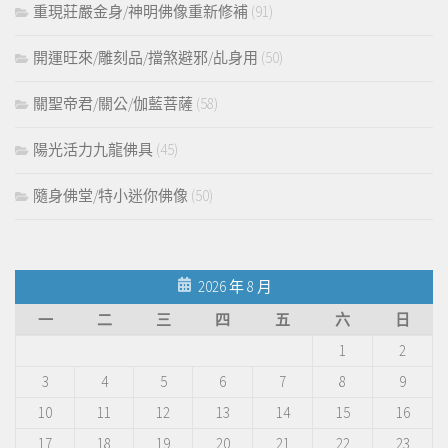
重現莊嚴金身/神明佛像重新修補
(91)
開運旺來/雕刻品/擋煞避邪/乩身用
(50)
關聖帝君/關公/伽藍菩薩
(58)
陽光活力九龍佛具
(45)
隨身佛堂/特小迷你佛像
(50)
2026 年 8 月
一
二
三
四
五
六
日
1
2
3
4
5
6
7
8
9
10
11
12
13
14
15
16
17
18
19
20
21
22
23