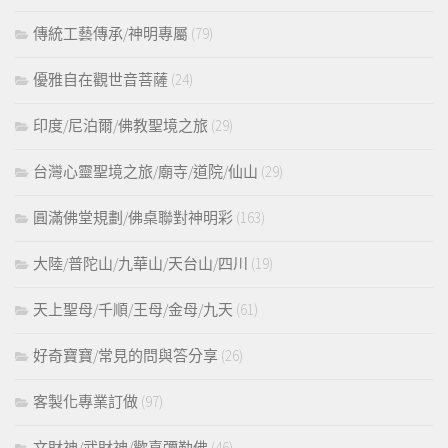
傳統工藝傳承/神明專屬
(79)
優雅自在觀世音菩薩
(24)
印度/尼泊爾/佛教聖境之旅
(29)
台灣心靈聖境之旅/廟寺/道院/仙山
(29)
圓滿佛堂規劃/佛桌聯對神明彩
(163)
大陸/普陀山/九華山/天台山/四川
(19)
天上聖母/千順/王母/金母/九天
(61)
好奇寶寶/常見的問與答分享
(26)
客製化專業訂做
(97)
文財神/武財神/歡喜彌勒佛
(46)