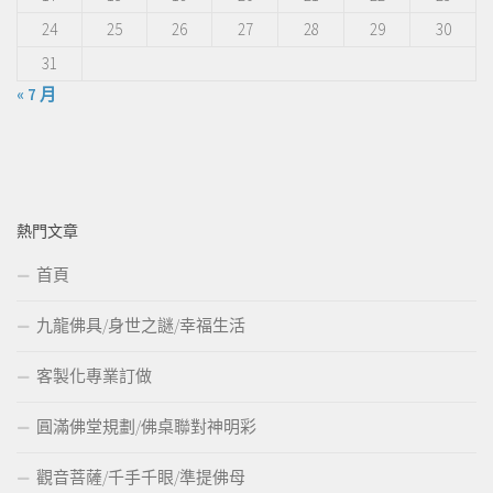
24
25
26
27
28
29
30
31
« 7 月
熱門文章
首頁
九龍佛具/身世之謎/幸福生活
客製化專業訂做
圓滿佛堂規劃/佛桌聯對神明彩
觀音菩薩/千手千眼/準提佛母