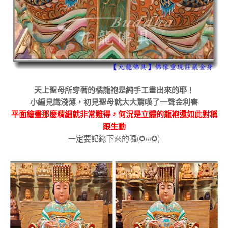
天上聖母所穿著的橘龍袍是純手工畫出來的耶！
小編見識淺薄，初見聖母就大大驚嘆了一聲金利害
平面繪畫那麼精細就非常難得，何況是立體的龍袍還如此對稱
跟生動
一定要記錄下來的囉(✪ω✪)