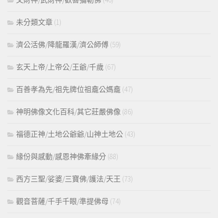
未分類文章
(1)
濟公活佛/降龍羅漢/濟公師傅
(59)
玄天上帝/上帝公/王爺/千歲
(67)
百善孝為先/祖先牌位祖龕公媽龕
(47)
神明佛像文化百科/其它莊嚴佛像
(86)
福德正神/土地公爺爺/山神土地公
(43)
緣份與感動/感恩神佛牽緣分
(88)
西方三聖/娑婆/三寶佛/護法/天王
(73)
觀音菩薩/千手千眼/準提佛母
(74)