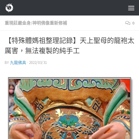
Skip to content
重現莊嚴金身/神明佛像重新修補
0
【特殊體媽祖整理記錄】天上聖母的龍袍太
厲害，無法複製的純手工
BY
九龍佛具
·
2022/03/31