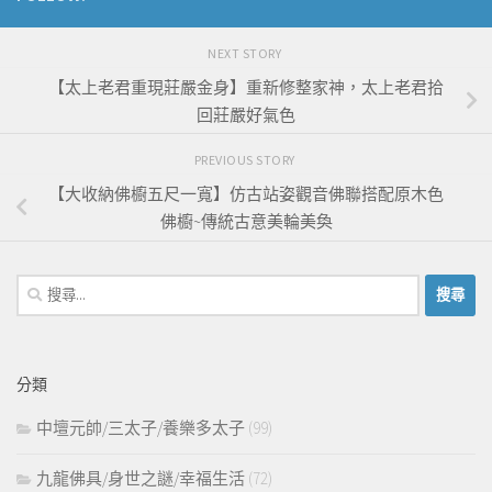
NEXT STORY
【太上老君重現莊嚴金身】重新修整家神，太上老君拾
回莊嚴好氣色
PREVIOUS STORY
【大收納佛櫥五尺一寬】仿古站姿觀音佛聯搭配原木色
佛櫥~傳統古意美輪美奐
搜
尋
關
鍵
分類
字:
中壇元帥/三太子/養樂多太子
(99)
九龍佛具/身世之謎/幸福生活
(72)