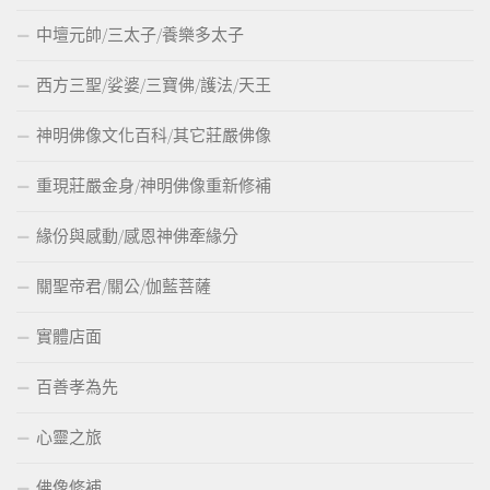
中壇元帥/三太子/養樂多太子
西方三聖/娑婆/三寶佛/護法/天王
神明佛像文化百科/其它莊嚴佛像
重現莊嚴金身/神明佛像重新修補
緣份與感動/感恩神佛牽緣分
關聖帝君/關公/伽藍菩薩
實體店面
百善孝為先
心靈之旅
佛像修補